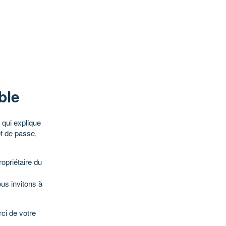
ble
qui explique
ot de passe,
opriétaire du
ous invitons à
ci de votre