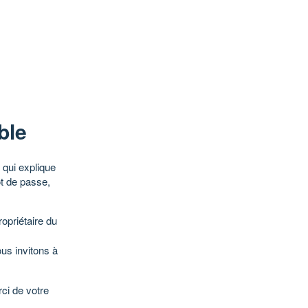
ble
qui explique
ot de passe,
opriétaire du
ous invitons à
ci de votre