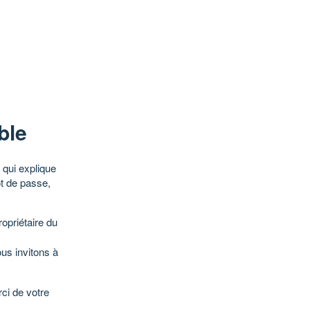
ble
qui explique
ot de passe,
opriétaire du
ous invitons à
ci de votre