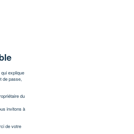
ble
qui explique
ot de passe,
opriétaire du
ous invitons à
ci de votre