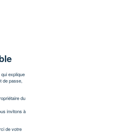
ble
qui explique
ot de passe,
opriétaire du
ous invitons à
ci de votre