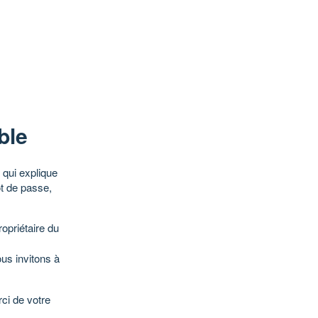
ble
qui explique
ot de passe,
opriétaire du
ous invitons à
ci de votre