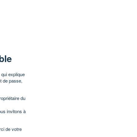
ble
qui explique
ot de passe,
opriétaire du
ous invitons à
ci de votre