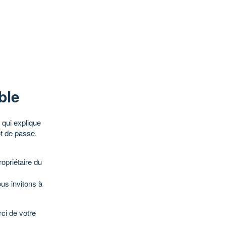
ble
qui explique
ot de passe,
opriétaire du
ous invitons à
ci de votre